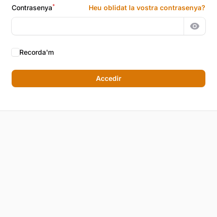
*
Contrasenya
Heu oblidat la vostra contrasenya?
Mostr
Recorda'm
Accedir